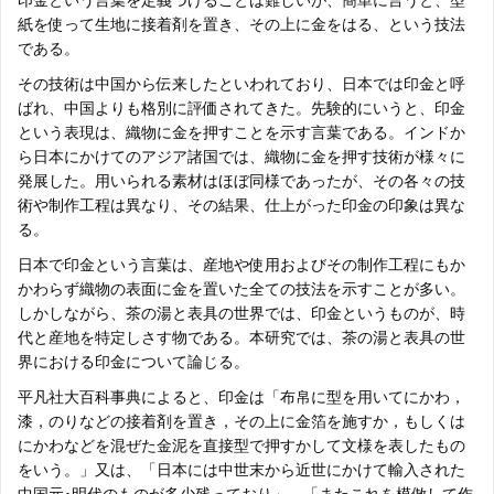
紙を使って生地に接着剤を置き、その上に金をはる、という技法
である。
その技術は中国から伝来したといわれており、日本では印金と呼
ばれ、中国よりも格別に評価されてきた。先験的にいうと、印金
という表現は、織物に金を押すことを示す言葉である。インドか
ら日本にかけてのアジア諸国では、織物に金を押す技術が様々に
発展した。用いられる素材はほぼ同様であったが、その各々の技
術や制作工程は異なり、その結果、仕上がった印金の印象は異な
る。
日本で印金という言葉は、産地や使用およびその制作工程にもか
かわらず織物の表面に金を置いた全ての技法を示すことが多い。
しかしながら、茶の湯と表具の世界では、印金というものが、時
代と産地を特定しさす物である。本研究では、茶の湯と表具の世
界における印金について論じる。
平凡社大百科事典によると、印金は「布帛に型を用いてにかわ，
漆，のりなどの接着剤を置き，その上に金箔を施すか，もしくは
にかわなどを混ぜた金泥を直接型で押すかして文様を表したもの
をいう。」又は、「日本には中世末から近世にかけて輸入された
中国元･明代のものが多少残っており」、「またこれを模倣して作