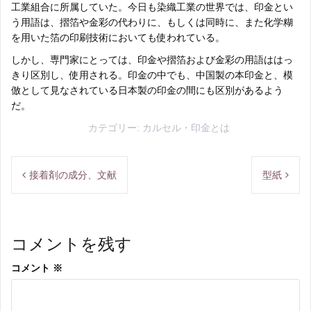
工業組合に所属していた。今日も染織工業の世界では、印金とい
う用語は、摺箔や金彩の代わりに、もしくは同時に、また化学糊
を用いた箔の印刷技術においても使われている。
しかし、専門家にとっては、印金や摺箔および金彩の用語ははっ
きり区別し、使用される。印金の中でも、中国製の本印金と、模
倣として見なされている日本製の印金の間にも区別があるよう
だ。
カテゴリー:
カルセル
・
印金とは
投
接着剤の成分、文献
型紙
稿
ナ
コメントを残す
ビ
コメント
※
ゲ