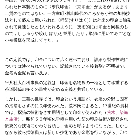
られた日本製のものに〈奈良印金〉〈京印金〉があるが，あまり
上質のものではない。一方室町･桃山時代のころから小袖の加飾技
法として盛んに用いられた〈粁箔(すりはく)〉は外来の印金に触発
されて発達したともいわれるように，技術的には印金と同種のも
ので，ししゅうや絞(しぼり)と並用したり，単独に用いてみごとな
小袖模様を形成してきた。」
この定義では、印金について広く述べており、詳細な製作技法に
ついては述べられていない。記載されている接着剤が不明確で、
金箔も金泥も言い及ぶ。
平凡社大百科事典の定義は、印金を名物裂の一種として珍重する
茶道関係の多くの書物が定める定義と共通している。
しかし、工芸の世界では、印金という用語が、衣服の分野に固有
の摺箔をさすのに長年使われた。荒木氏によると、17世紀の資料
では、摺箔の技術をさす用語として印金が使われた（
荒木、染織
と生活
）。昭和５５年頃化学糊を用いた箔の印刷技術が開発され
伝統的な技術にかわり台頭し、金彩と呼ぶようになった。しかし
ながら彼ら摺箔職人は新しい技術であり金彩を行いながら、印金