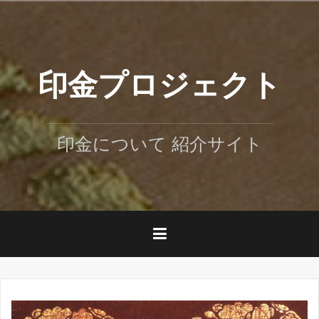
コ
ン
テ
ン
ツ
印金プロジェクト
へ
ス
キ
ッ
印金について 紹介サイト
プ